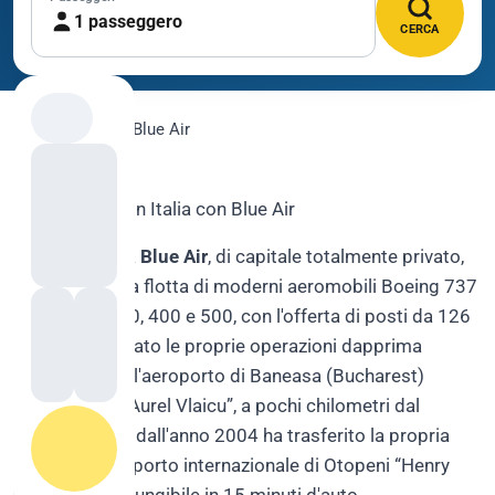
1 passeggero
CERCA
flygo.com
›
Voli
›
Blue Air
Vola lowcost in Italia con Blue Air
La compagnia
Blue Air
, di capitale totalmente privato,
dispone di una flotta di moderni aeromobili Boeing 737
delle serie 300, 400 e 500, con l'offerta di posti da 126
a 170. Ha avviato le proprie operazioni dapprima
basandosi sull'aeroporto di Baneasa (Bucharest)
denominato “Aurel Vlaicu”, a pochi chilometri dal
centro città, e dall'anno 2004 ha trasferito la propria
base sull'aeroporto internazionale di Otopeni “Henry