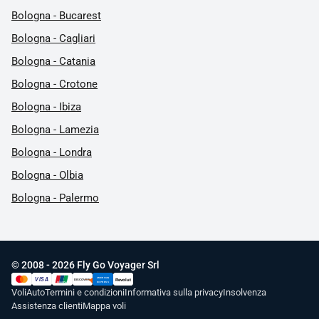
Bologna - Bucarest
Bologna - Cagliari
Bologna - Catania
Bologna - Crotone
Bologna - Ibiza
Bologna - Lamezia
Bologna - Londra
Bologna - Olbia
Bologna - Palermo
© 2008 - 2026 Fly Go Voyager Srl
AMERICAN
VISA
Revolut
DISCOVER
UnionPay
EXPRESS
Voli
Auto
Termini e condizioni
Informativa sulla privacy
Insolvenza
Assistenza clienti
Mappa voli