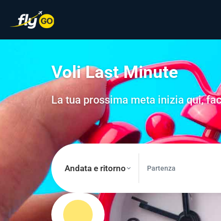
Voli Last Minute
La tua prossima meta inizia qui, fac
Andata e ritorno
Partenza