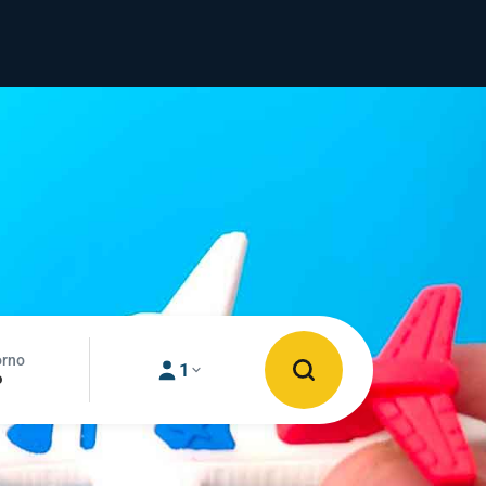
orno
1
o