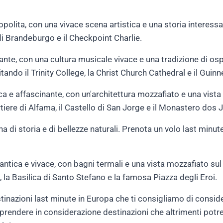
polita, con una vivace scena artistica e una storia interessa
 di Brandeburgo e il Checkpoint Charlie.
nante, con una cultura musicale vivace e una tradizione di osp
sitando il Trinity College, la Christ Church Cathedral e il Gui
ica e affascinante, con un'architettura mozzafiato e una vis
rtiere di Alfama, il Castello di San Jorge e il Monastero dos
na di storia e di bellezze naturali. Prenota un volo last minute
ntica e vivace, con bagni termali e una vista mozzafiato sul
, la Basilica di Santo Stefano e la famosa Piazza degli Eroi.
inazioni last minute in Europa che ti consigliamo di considera
 prendere in considerazione destinazioni che altrimenti potr