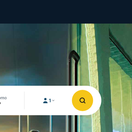
orno
1
o