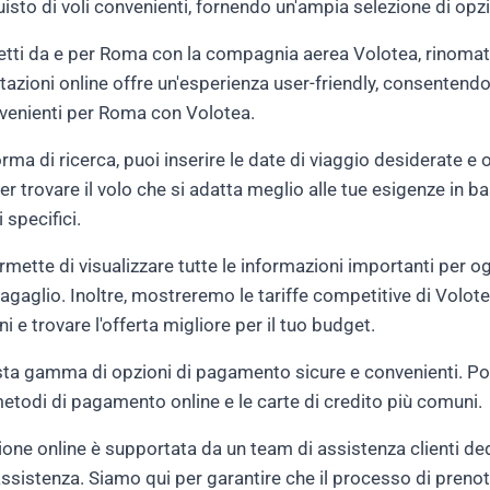
quisto di voli convenienti, fornendo un'ampia selezione di opz
retti da e per Roma con la compagnia aerea Volotea, rinomata p
otazioni online offre un'esperienza user-friendly, consentendo
nvenienti per Roma con Volotea.
rma di ricerca, puoi inserire le date di viaggio desiderate e 
i per trovare il volo che si adatta meglio alle tue esigenze in ba
i specifici.
rmette di visualizzare tutte le informazioni importanti per ogni
 bagaglio. Inoltre, mostreremo le tariffe competitive di Volo
i e trovare l'offerta migliore per il tuo budget.
asta gamma di opzioni di pagamento sicure e convenienti. Pot
 metodi di pagamento online e le carte di credito più comuni.
one online è supportata da un team di assistenza clienti ded
ssistenza. Siamo qui per garantire che il processo di prenota