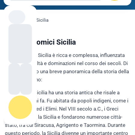
flygo.com
›
Voli
›
Sicilia
VOli Economici Sicilia
La storia della Sicilia è ricca e complessa, influenzata
da diverse civiltà e dominazioni nel corso dei secoli. Di
seguito riporto una breve panoramica della storia della
Sicilia in italiano:
Antichità: La Sicilia ha una storia antica che risale a
migliaia di anni fa. Fu abitata da popoli indigeni, come i
Sicani, i Siculi ed i Elimi. Nel VIII secolo a.C., i Greci
colonizzarono la Sicilia e fondarono numerose città-
stato, tra cui Siracusa, Agrigento e Taormina. Durante
questo periodo, la Sicilia divenne un importante centro