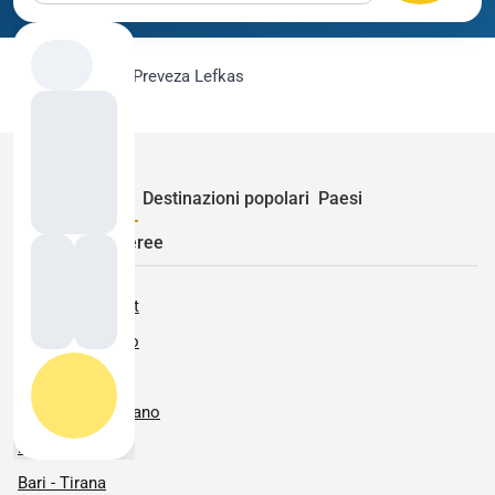
flygo.com
›
Voli
›
Preveza Lefkas
Rotte popolari
Destinazioni popolari
Paesi
Compagnie aeree
Roma - Bucarest
Alghero - Milano
Alghero - Roma
Barcellona - Milano
Bari - Milano
Bari - Tirana