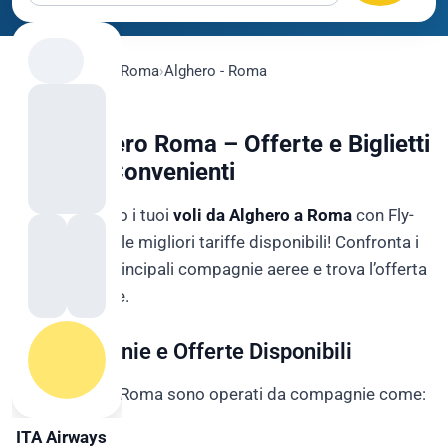
flygo.com
›
Voli
›
Roma
›
Alghero - Roma
Voli Alghero Roma – Offerte e Biglietti
a Prezzi Convenienti
Prenota subito i tuoi
voli da Alghero a Roma
con Fly-
Go.it e scopri le migliori tariffe disponibili! Confronta i
prezzi delle principali compagnie aeree e trova l’offerta
perfetta per te.
✈️ Compagnie e Offerte Disponibili
I voli Alghero-Roma sono operati da compagnie come:
ITA Airways