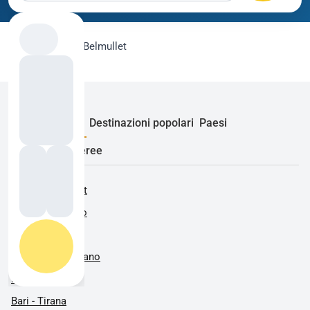
flygo.com
›
Voli
›
Belmullet
Rotte popolari
Destinazioni popolari
Paesi
Compagnie aeree
Roma - Bucarest
Alghero - Milano
Alghero - Roma
Barcellona - Milano
Bari - Milano
Bari - Tirana