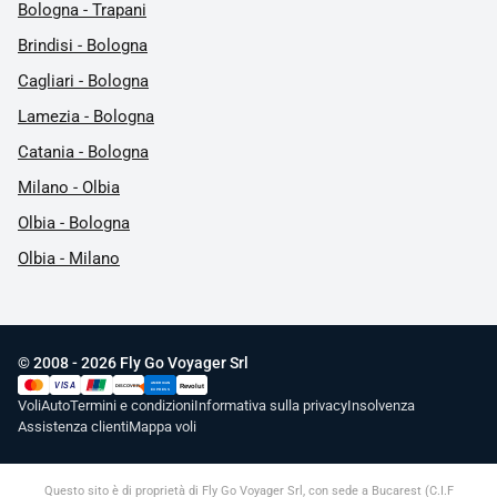
Bologna - Trapani
Brindisi - Bologna
Cagliari - Bologna
Lamezia - Bologna
Catania - Bologna
Milano - Olbia
Olbia - Bologna
Olbia - Milano
© 2008 - 2026 Fly Go Voyager Srl
AMERICAN
VISA
Revolut
DISCOVER
UnionPay
EXPRESS
Voli
Auto
Termini e condizioni
Informativa sulla privacy
Insolvenza
Assistenza clienti
Mappa voli
Questo sito è di proprietà di Fly Go Voyager Srl, con sede a Bucarest (C.I.F