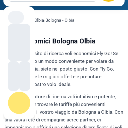
flygo.com
›
Voli
›
Olbia
›
Bologna - Olbia
Voli Economici Bologna Olbia
Benvenuti sul sito di ricerca voli economici Fly Go! Se
state cercando un modo conveniente per volare da
Bologna a Olbia, siete nel posto giusto. Con Fly Go,
potrete trovare le migliori offerte e prenotare
facilmente il vostro volo ideale.
Fly Go è un motore di ricerca voli intuitivo e potente,
progettato per trovare le tariffe più convenienti
disponibili per il vostro viaggio da Bologna a Olbia. Con
una vasta rete di compagnie aeree partner, ci
impegniamo a offrirvi una selezione diversificata di voli,