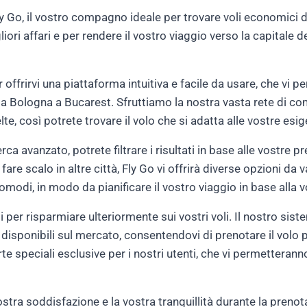
 Fly Go, il vostro compagno ideale per trovare voli economic
gliori affari e per rendere il vostro viaggio verso la capitale
 offrirvi una piattaforma intuitiva e facile da usare, che vi
 da Bologna a Bucarest. Sfruttiamo la nostra vasta rete di c
e, così potrete trovare il volo che si adatta alle vostre esi
rca avanzato, potrete filtrare i risultati in base alle vostre p
te fare scalo in altre città, Fly Go vi offrirà diverse opzioni d
 comodi, in modo da pianificare il vostro viaggio in base alla
i per risparmiare ulteriormente sui vostri voli. Il nostro sist
 disponibili sul mercato, consentendovi di prenotare il volo 
e speciali esclusive per i nostri utenti, che vi permetteranno
vostra soddisfazione e la vostra tranquillità durante la pren