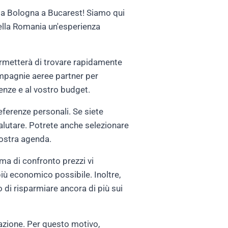
i da Bologna a Bucarest! Siamo qui
 della Romania un'esperienza
 permetterà di trovare rapidamente
ompagnie aeree partner per
genze e al vostro budget.
referenze personali. Se siete
a valutare. Potrete anche selezionare
 vostra agenda.
ema di confronto prezzi vi
più economico possibile. Inoltre,
 di risparmiare ancora di più sui
otazione. Per questo motivo,