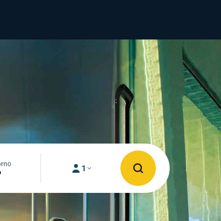
orno
1
o