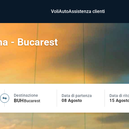
Voli
Auto
Assistenza clienti
na - Bucarest
Destinazione
Data di partenza
Data di rit
BUH
08 Agosto
15 Agost
Bucarest