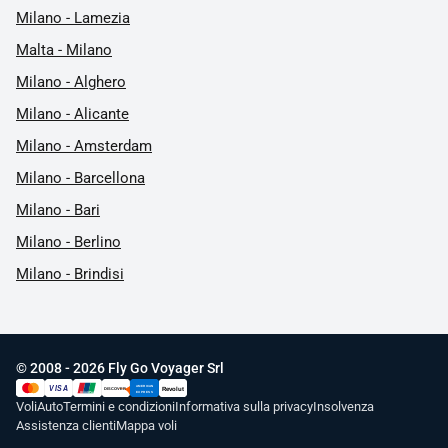
Milano - Lamezia
Malta - Milano
Milano - Alghero
Milano - Alicante
Milano - Amsterdam
Milano - Barcellona
Milano - Bari
Milano - Berlino
Milano - Brindisi
© 2008 - 2026 Fly Go Voyager Srl
AMERICAN
VISA
Revolut
DISCOVER
UnionPay
EXPRESS
Voli
Auto
Termini e condizioni
Informativa sulla privacy
Insolvenza
Assistenza clienti
Mappa voli