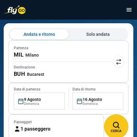
Andata e ritorno
Solo andata
Partenza
MIL
Milano
Destinazione
BUH
Bucarest
Data di partenza
Data di ritorno
9 Agosto
16 Agosto
Domenica
Domenica
Passeggeri
1 passeggero
CERCA