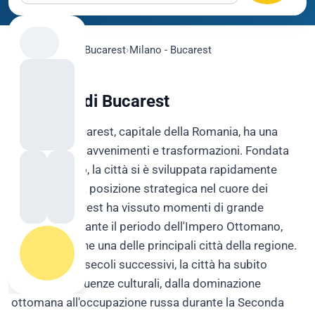
flygo.com
›
Voli
›
Bucarest
›
Milano - Bucarest
La Storia di Bucarest
La città di Bucarest, capitale della Romania, ha una
storia ricca di avvenimenti e trasformazioni. Fondata
nel XIV secolo, la città si è sviluppata rapidamente
grazie alla sua posizione strategica nel cuore dei
Balcani. Bucarest ha vissuto momenti di grande
splendore durante il periodo dell'Impero Ottomano,
quando divenne una delle principali città della regione.
Nel corso dei secoli successivi, la città ha subito
numerose influenze culturali, dalla dominazione
ottomana all'occupazione russa durante la Seconda