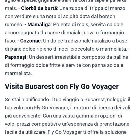
aglio e spezie, grigliate e servite con senape e pane di
mais. -
Ciorbă de burtă
: Una zuppa di trippa di manzo
con verdure e una nota di acidità data dal borsch
rumeno. -
Mămăligă
: Polenta di mais, servita calda e
accompagnata da carne di maiale, uova o formaggio
fuso. -
Cozonac
: Un dolce tradizionale natalizio a base
di pane dolce ripieno di noci, cioccolato o marmellata. -
Papanași
: Un dessert irresistibile composto da palline
di formaggio dolce fritte e servite con panna acida e
marmellata.
Visita Bucarest con Fly Go Voyager
Se stai pianificando il tuo viaggio a Bucarest, noleggia il
tuo volo con Fly Go Voyager, il motore di ricerca dei voli
più conveniente. Con una vasta gamma di opzioni di
volo, prezzi competitivi e un'esperienza di prenotazione
facile da utilizzare, Fly Go Voyager ti offre la soluzione