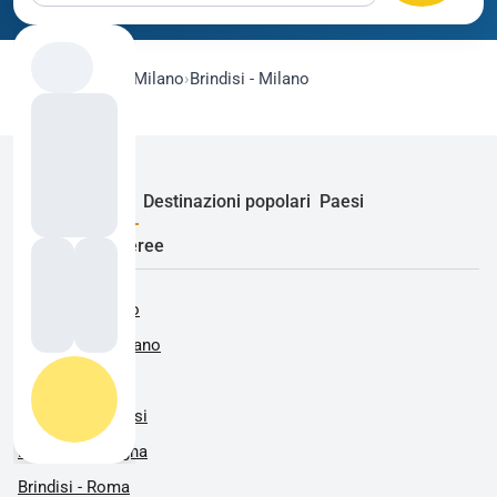
flygo.com
›
Voli
›
Milano
›
Brindisi - Milano
Rotte popolari
Destinazioni popolari
Paesi
Compagnie aeree
Alghero - Milano
Barcellona - Milano
Bari - Milano
Bologna - Brindisi
Brindisi - Bologna
Brindisi - Roma