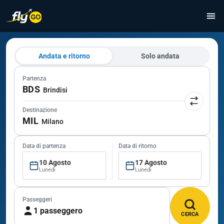
Andata e ritorno
Solo andata
Partenza
BDS
Brindisi
Destinazione
MIL
Milano
Data di partenza
Data di ritorno
10 Agosto
17 Agosto
Lunedì
Lunedì
Passeggeri
1 passeggero
CERCA