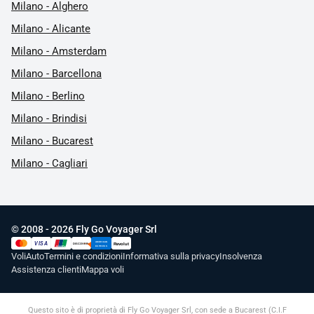
Milano - Alghero
Milano - Alicante
Milano - Amsterdam
Milano - Barcellona
Milano - Berlino
Milano - Brindisi
Milano - Bucarest
Milano - Cagliari
© 2008 - 2026 Fly Go Voyager Srl
AMERICAN
VISA
Revolut
DISCOVER
UnionPay
EXPRESS
Voli
Auto
Termini e condizioni
Informativa sulla privacy
Insolvenza
Assistenza clienti
Mappa voli
Questo sito è di proprietà di Fly Go Voyager Srl, con sede a Bucarest (C.I.F