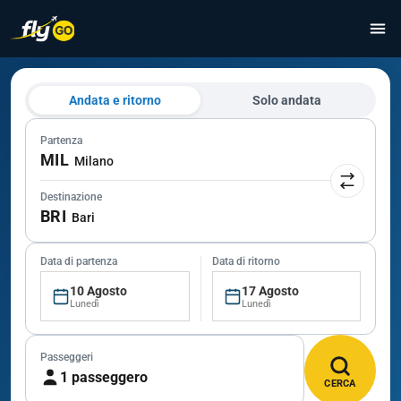
Andata e ritorno
Solo andata
Partenza
MIL
Milano
Destinazione
BRI
Bari
Data di partenza
Data di ritorno
10 Agosto
17 Agosto
Lunedì
Lunedì
Passeggeri
1 passeggero
CERCA