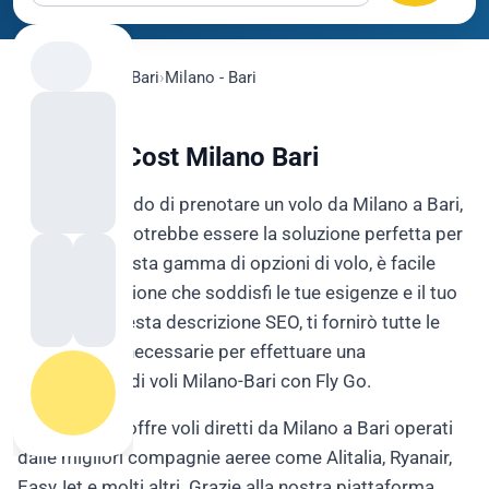
flygo.com
›
Voli
›
Bari
›
Milano - Bari
Voli Low Cost Milano Bari
Se stai cercando di prenotare un volo da Milano a Bari,
il sito Fly Go potrebbe essere la soluzione perfetta per
te. Con una vasta gamma di opzioni di volo, è facile
trovare un'opzione che soddisfi le tue esigenze e il tuo
budget. In questa descrizione SEO, ti fornirò tutte le
informazioni necessarie per effettuare una
prenotazione di voli Milano-Bari con Fly Go.
Il nostro sito offre voli diretti da Milano a Bari operati
dalle migliori compagnie aeree come Alitalia, Ryanair,
EasyJet e molti altri. Grazie alla nostra piattaforma