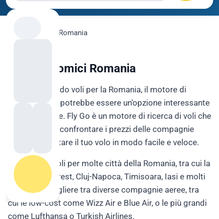
flygo.com
›
Voli
›
Romania
Voli Economici Romania
Se stai cercando voli per la Romania, il motore di
ricerca Fly Go potrebbe essere un'opzione interessante
da considerare. Fly Go è un motore di ricerca di voli che
ti permette di confrontare i prezzi delle compagnie
aeree e prenotare il tuo volo in modo facile e veloce.
Fly Go offre voli per molte città della Romania, tra cui la
capitale Bucarest, Cluj-Napoca, Timisoara, Iasi e molti
altri. Puoi scegliere tra diverse compagnie aeree, tra
cui le low-cost come Wizz Air e Blue Air, o le più grandi
come Lufthansa o Turkish Airlines.