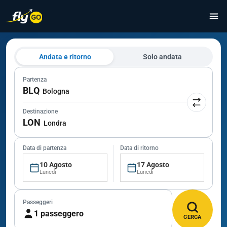
Andata e ritorno
Solo andata
Partenza
BLQ
Bologna
Destinazione
LON
Londra
Data di partenza
Data di ritorno
10 Agosto
17 Agosto
Lunedì
Lunedì
Passeggeri
1 passeggero
CERCA