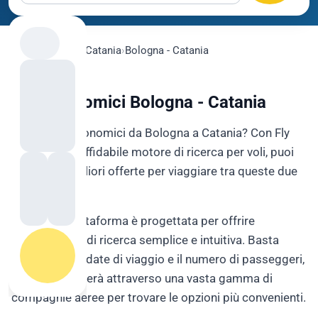
flygo.com
›
Voli
›
Catania
›
Bologna - Catania
Voli Economici Bologna - Catania
Cerchi voli economici da Bologna a Catania? Con Fly
Go, il nostro affidabile motore di ricerca per voli, puoi
trovare le migliori offerte per viaggiare tra queste due
città italiane.
La nostra piattaforma è progettata per offrire
un'esperienza di ricerca semplice e intuitiva. Basta
inserire le tue date di viaggio e il numero di passeggeri,
e Fly Go cercherà attraverso una vasta gamma di
compagnie aeree per trovare le opzioni più convenienti.