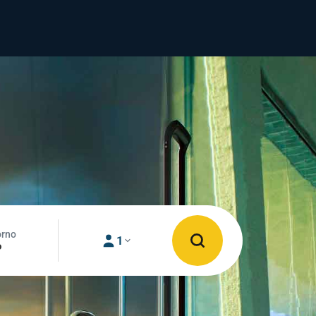
orno
1
o