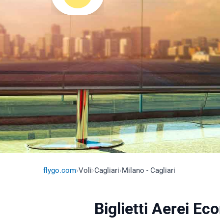
flygo.com
›
Voli
›
Cagliari
›
Milano - Cagliari
Biglietti Aerei Ec