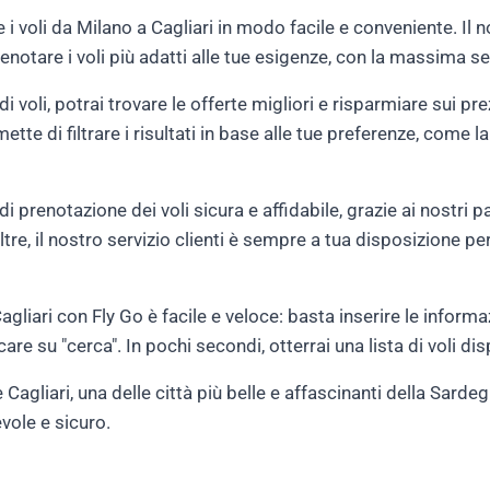
e i voli da Milano a Cagliari in modo facile e conveniente. Il n
renotare i voli più adatti alle tue esigenze, con la massima s
 voli, potrai trovare le offerte migliori e risparmiare sui prezzi
tte di filtrare i risultati in base alle tue preferenze, come l
 prenotazione dei voli sicura e affidabile, grazie ai nostri par
ltre, il nostro servizio clienti è sempre a tua disposizione pe
gliari con Fly Go è facile e veloce: basta inserire le informaz
are su "cerca". In pochi secondi, otterrai una lista di voli dispo
 Cagliari, una delle città più belle e affascinanti della Sarde
vole e sicuro.