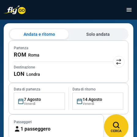
Andata e ritorno
Solo andata
Partenza
ROM
Roma
Destinazione
LON
Londra
Data di partenza
Data di ritorno
7 Agosto
14 Agosto
Venerdì
Venerdì
Passeggeri
1 passeggero
CERCA