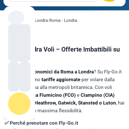
flygo.com
›
Voli
›
Londra
›
Roma - Londra
Roma Londra Voli – Offerte Imbattibili su
Fly-Go.it
Cerchi
voli economici da Roma a Londra
? Su Fly-Go.it
trovi ogni giorno
tariffe aggiornate
per volare dalla
capitale italiana alla metropoli britannica. Con voli
diretti da
Roma Fiumicino (FCO)
e
Ciampino (CIA)
verso
Londra Heathrow, Gatwick, Stansted o Luton
, hai
ampia scelta e massima flessibilità.
✅ Perché prenotare con Fly-Go.it