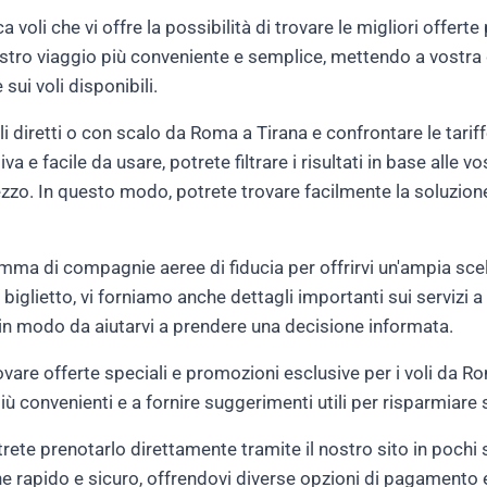
rca voli che vi offre la possibilità di trovare le migliori offer
ostro viaggio più conveniente e semplice, mettendo a vostra 
sui voli disponibili.
li diretti o con scalo da Roma a Tirana e confrontare le tari
iva e facile da usare, potrete filtrare i risultati in base alle 
rezzo. In questo modo, potrete trovare facilmente la soluzion
ma di compagnie aeree di fiducia per offrirvi un'ampia scelt
biglietto, vi forniamo anche dettagli importanti sui servizi a b
 in modo da aiutarvi a prendere una decisione informata.
rovare offerte speciali e promozioni esclusive per i voli da 
ù convenienti e a fornire suggerimenti utili per risparmiare s
otrete prenotarlo direttamente tramite il nostro sito in poch
ne rapido e sicuro, offrendovi diverse opzioni di pagamento 