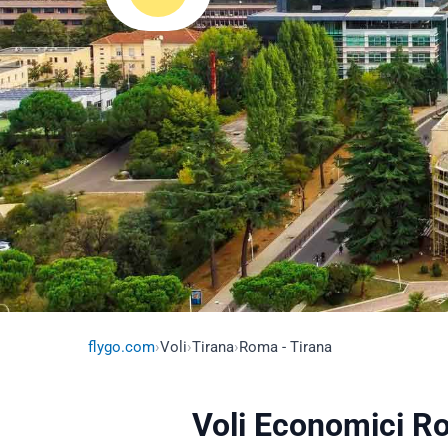
flygo.com
›
Voli
›
Tirana
›
Roma - Tirana
Voli Economici R