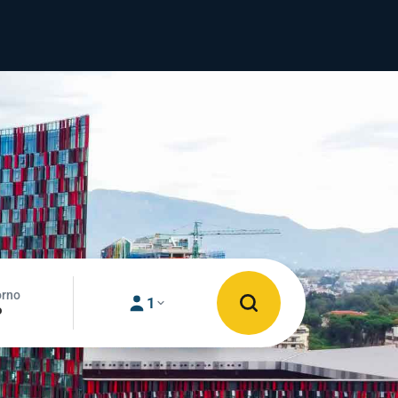
orno
1
o