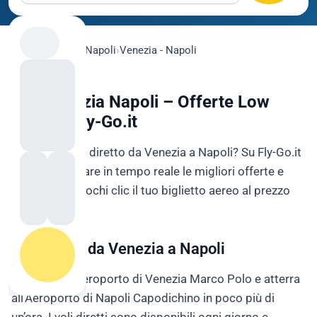
flygo.com
›
Voli
›
Napoli
›
Venezia - Napoli
Voli Venezia Napoli – Offerte Low
Cost su Fly-Go.it
Cerchi un volo diretto da Venezia a Napoli? Su Fly-Go.it
puoi confrontare in tempo reale le migliori offerte e
prenotare in pochi clic il tuo biglietto aereo al prezzo
più basso.
Voli Diretti da Venezia a Napoli
Decolla dall’Aeroporto di Venezia Marco Polo e atterra
all’Aeroporto di Napoli Capodichino in poco più di