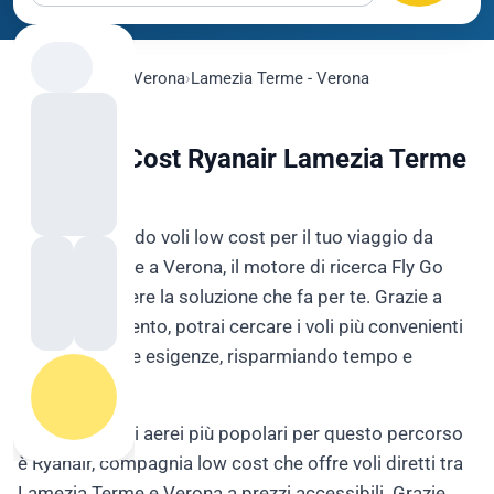
flygo.com
›
Voli
›
Verona
›
Lamezia Terme - Verona
Voli Low Cost Ryanair Lamezia Terme
- Verona
Se stai cercando voli low cost per il tuo viaggio da
Lamezia Terme a Verona, il motore di ricerca Fly Go
potrebbe essere la soluzione che fa per te. Grazie a
questo strumento, potrai cercare i voli più convenienti
in base alle tue esigenze, risparmiando tempo e
denaro.
Uno dei vettori aerei più popolari per questo percorso
è Ryanair, compagnia low cost che offre voli diretti tra
Lamezia Terme e Verona a prezzi accessibili. Grazie