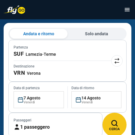
Andata e ritorno
Solo andata
Partenza
SUF
Lamezia-Terme
Destinazione
VRN
Verona
Data di partenza
Data di ritorno
7 Agosto
14 Agosto
Venerdì
Venerdì
Passeggeri
1 passeggero
CERCA