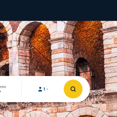
orno
1
o