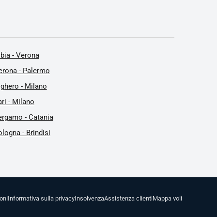
lbia - Verona
erona - Palermo
lghero - Milano
ri - Milano
ergamo - Catania
logna - Brindisi
oni
Informativa sulla privacy
Insolvenza
Assistenza clienti
Mappa voli