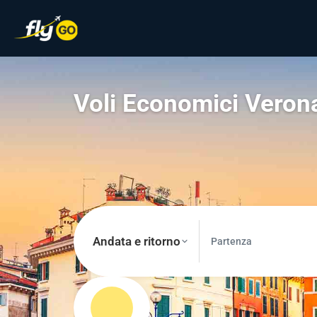
Voli Economici Veron
Andata e ritorno
Partenza