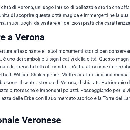
 città di Verona, un luogo intriso di bellezza e storia che affa
nità di scoprire questa città magica e immergerti nella sua c
 i suoi luoghi da visitare e i deliziosi piatti che caratterizz
re a Verona
ttura affascinante e i suoi monumenti storici ben conservati
, è uno dei simboli più significativi della città. Questo magni
nati di opera da tutto il mondo. Un'altra attrazione imperdibil
tta di William Shakespeare. Molti visitatori lasciano messag
 balcone. Il centro storico di Verona, dichiarato Patrimonio 
azze pittoresche e imponenti palazzi. Passeggiando per le vie
 Piazza delle Erbe con il suo mercato storico e la Torre dei La
onale Veronese