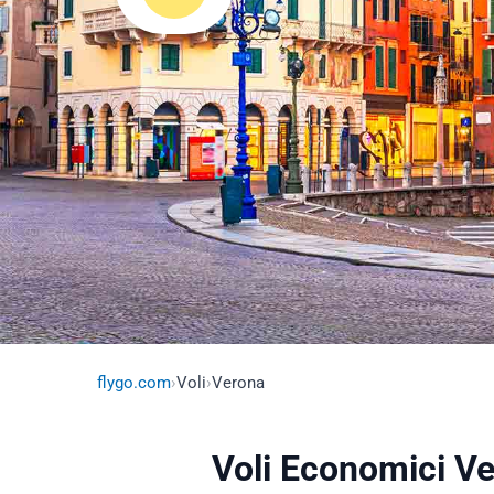
flygo.com
›
Voli
›
Verona
Voli Economici V