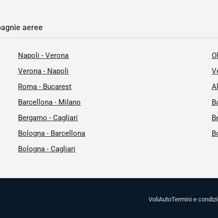
agnie aeree
Napoli - Verona
O
Verona - Napoli
V
Roma - Bucarest
A
Barcellona - Milano
Ba
Bergamo - Cagliari
B
Bologna - Barcellona
Bo
Bologna - Cagliari
Voli
Auto
Termini e condizi