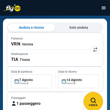
Andata e ritorno
Solo andata
Partenza
VRN
Verona
Destinazione
TIA
Tirana
Data di partenza
Data di ritorno
7 Agosto
14 Agosto
Venerdì
Venerdì
Passeggeri
1 passeggero
CERCA