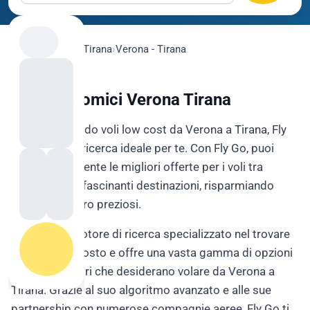
flygo.com
›
Voli
›
Tirana
›
Verona - Tirana
Voli Economici Verona Tirana
Se stai cercando voli low cost da Verona a Tirana, Fly
Go è il sito di ricerca ideale per te. Con Fly Go, puoi
trovare facilmente le migliori offerte per i voli tra
queste due affascinanti destinazioni, risparmiando
tempo e denaro preziosi.
Fly Go è un motore di ricerca specializzato nel trovare
voli a basso costo e offre una vasta gamma di opzioni
per i viaggiatori che desiderano volare da Verona a
Tirana. Grazie al suo algoritmo avanzato e alle sue
partnership con numerose compagnie aeree, Fly Go ti