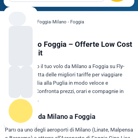
flygo.com
›
Voli
›
Foggia
›
Milano - Foggia
Voli Milano Foggia – Offerte Low Cost
su Fly-Go.it
Prenota subito il tuo volo da Milano a Foggia su Fly-
Go.it e approfitta delle migliori tariffe per viaggiare
dalla Lombardia alla Puglia in modo veloce e
conveniente. Confronta prezzi, orari e compagnie in
pochi secondi.
Voli Diretti da Milano a Foggia
Parti da uno degli aeroporti di Milano (Linate, Malpensa