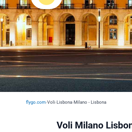
flygo.com
›
Voli
›
Lisbona
›
Milano - Lisbona
Voli Milano Lisbon