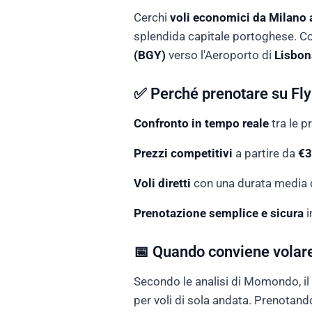
Cerchi
voli economici da Milano 
splendida capitale portoghese. Co
(BGY)
verso l'Aeroporto di
Lisbon
✅ Perché prenotare su Fly
Confronto in tempo reale
tra le p
Prezzi competitivi
a partire da
€3
Voli diretti
con una durata media d
Prenotazione semplice e sicura
i
📅 Quando conviene volar
Secondo le analisi di Momondo, i
per voli di sola andata. Prenotan