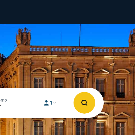
orno
1
o