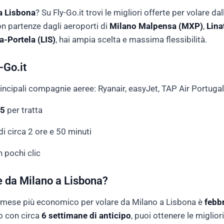
a Lisbona
? Su Fly-Go.it trovi le migliori offerte per volare d
n partenze dagli aeroporti di
Milano Malpensa (MXP)
,
Lina
a-Portela (LIS)
, hai ampia scelta e massima flessibilità.
-Go.it
rincipali compagnie aeree: Ryanair, easyJet, TAP Air Portugal
5
per tratta
i circa 2 ore e 50 minuti
n pochi clic
e da Milano a Lisbona?
l mese più economico per volare da Milano a Lisbona è
febb
do con circa
6 settimane di anticipo
, puoi ottenere le migliori