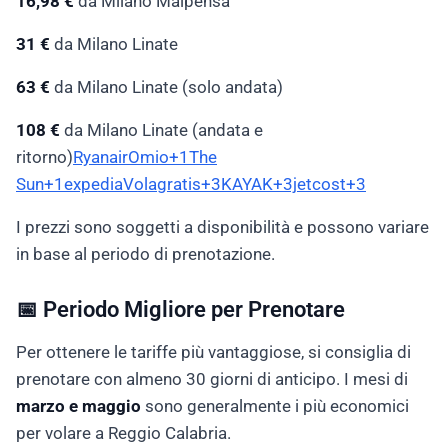
16,98 €
da Milano Malpensa
31 €
da Milano Linate
63 €
da Milano Linate (solo andata)
108 €
da Milano Linate (andata e
ritorno)
Ryanair
Omio+1The
Sun+1
expedia
Volagratis+3KAYAK+3jetcost+3
I prezzi sono soggetti a disponibilità e possono variare
in base al periodo di prenotazione.
📅 Periodo Migliore per Prenotare
Per ottenere le tariffe più vantaggiose, si consiglia di
prenotare con almeno 30 giorni di anticipo. I mesi di
marzo e maggio
sono generalmente i più economici
per volare a Reggio Calabria.