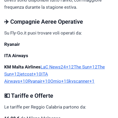
diretti sono disponibili tutto l’anno, con maggiore
frequenza durante la stagione estiva.
✈️ Compagnie Aeree Operative
Su Fly-Go.it puoi trovare voli operati da:
Ryanair
ITA Airways
KM Malta Airlines
LaC News24+12The Sun+12The
Sun+12
jetcost+10ITA
Airways+10Ryanair+10
Omio+1Skyscanner+1
💶 Tariffe e Offerte
Le tariffe per Reggio Calabria partono da: