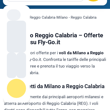
flygo.com
›
Voli
›
Reggio Calabria
›
Milano - Reggio Calabria
Voli Milano Reggio Calabria – Offerte
Low Cost su Fly-Go.it
Scopri le migliori offerte per i
voli da Milano a Reggio
Calabria
su Fly-Go.it. Confronta le tariffe delle principali
compagnie aeree e prenota il tuo viaggio verso la
splendida Calabria.
🛫 Voli Diretti da Milano a Reggio Calabria
Parti comodamente dai principali aeroporti milanesi e
atterra all’Aeroporto di Reggio Calabria (REG). I voli