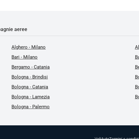
agnie aeree
Alghero - Milano
A
Bari - Milano
Ba
Bergamo - Catania
B
Bologna - Brindisi
B
Bologna - Catania
B
Bologna - Lamezia
B
Bologna - Palermo
Voli
Auto
Termini e condizi