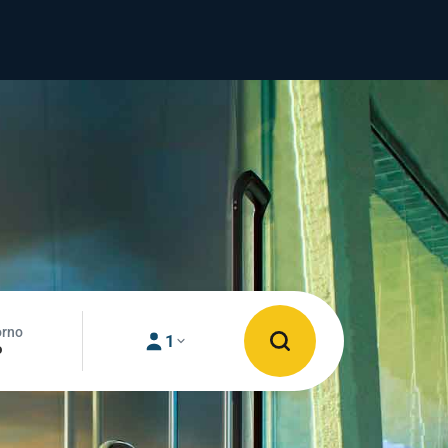
orno
1
o