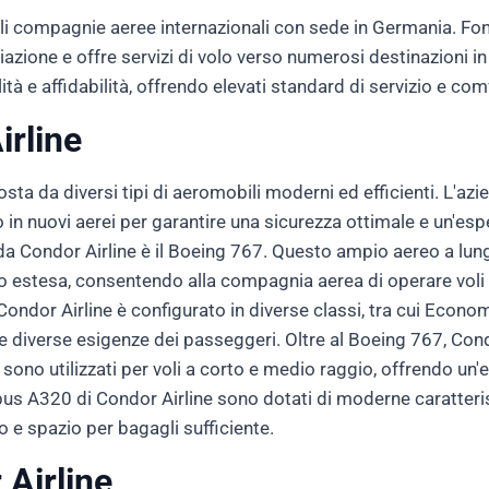
ali compagnie aeree internazionali con sede in Germania. Fon
viazione e offre servizi di volo verso numerosi destinazioni in
ità e affidabilità, offrendo elevati standard di servizio e co
irline
osta da diversi tipi di aeromobili moderni ed efficienti. L'a
o in nuovi aerei per garantire una sicurezza ottimale e un'espe
ti da Condor Airline è il Boeing 767. Questo ampio aereo a lu
 estesa, consentendo alla compagnia aerea di operare voli 
i Condor Airline è configurato in diverse classi, tra cui E
e diverse esigenze dei passeggeri. Oltre al Boeing 767, Con
 sono utilizzati per voli a corto e medio raggio, offrendo un
irbus A320 di Condor Airline sono dotati di moderne caratter
do e spazio per bagagli sufficiente.
 Airline