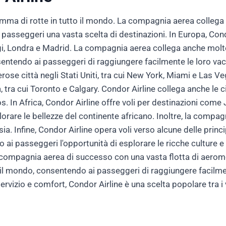
mma di rotte in tutto il mondo. La compagnia aerea collega
 passeggeri una vasta scelta di destinazioni. In Europa, Cond
i, Londra e Madrid. La compagnia aerea collega anche molte 
sentendo ai passeggeri di raggiungere facilmente le loro vac
rose città negli Stati Uniti, tra cui New York, Miami e Las V
, tra cui Toronto e Calgary. Condor Airline collega anche le 
. In Africa, Condor Airline offre voli per destinazioni co
rare le bellezze del continente africano. Inoltre, la compa
ia. Infine, Condor Airline opera voli verso alcune delle prin
ai passeggeri l'opportunità di esplorare le ricche culture e le
compagnia aerea di successo con una vasta flotta di aeromob
 il mondo, consentendo ai passeggeri di raggiungere facilmen
servizio e comfort, Condor Airline è una scelta popolare tra i 