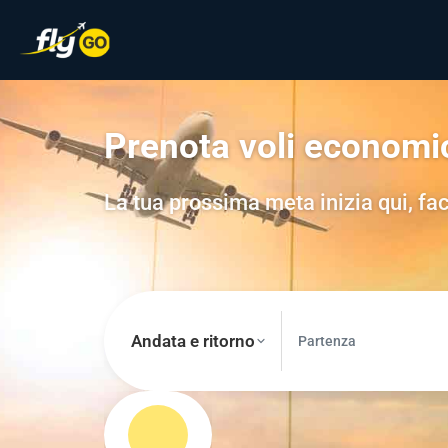
Prenota voli economi
La tua prossima meta inizia qui, fac
Andata e ritorno
Partenza