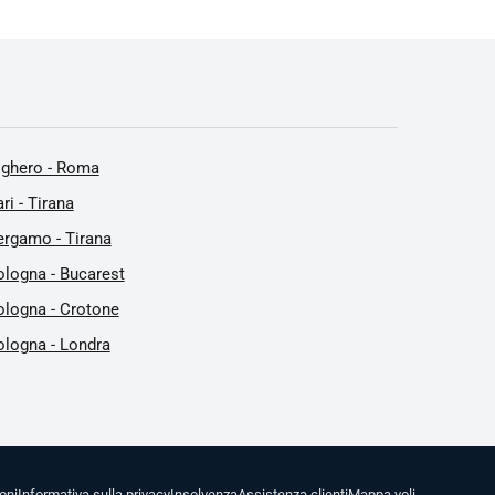
lghero - Roma
ri - Tirana
ergamo - Tirana
ologna - Bucarest
ologna - Crotone
ologna - Londra
oni
Informativa sulla privacy
Insolvenza
Assistenza clienti
Mappa voli