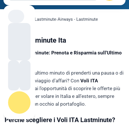
flygo.com
›
Voli
›
Lastminute
›
Airways - Lastminute
Voli Lastaminute Ita
Voli ITA Lastminute: Prenota e Risparmia sull'Ultimo
Minuto!
Hai deciso all'ultimo minuto di prenderti una pausa o di
partire per un viaggio d'affari? Con
Voli ITA
Lastminute
, hai l'opportunità di scoprire le offerte più
vantaggiose per volare in Italia e all'estero, sempre
mantenendo un occhio al portafoglio.
Perché scegliere i Voli ITA Lastminute?