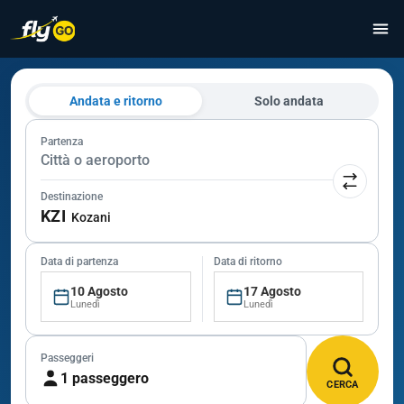
Andata e ritorno
Solo andata
Partenza
Città o aeroporto
Destinazione
KZI
Kozani
Data di partenza
Data di ritorno
10 Agosto
17 Agosto
Lunedì
Lunedì
Passeggeri
1 passeggero
CERCA