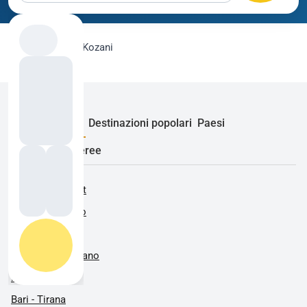
flygo.com
›
Voli
›
Kozani
Rotte popolari
Destinazioni popolari
Paesi
Compagnie aeree
Roma - Bucarest
Alghero - Milano
Alghero - Roma
Barcellona - Milano
Bari - Milano
Bari - Tirana