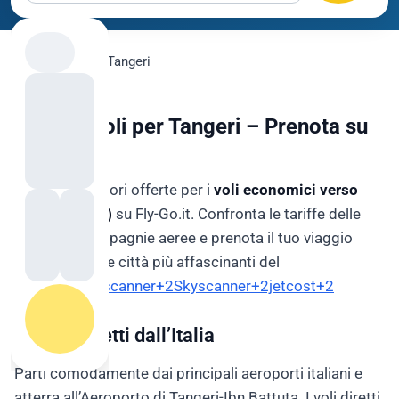
flygo.com
›
Voli
›
Tangeri
Offerte Voli per Tangeri – Prenota su
Fly-Go.it
Scopri le migliori offerte per i
voli economici verso
Tangeri (TNG)
su Fly-Go.it. Confronta le tariffe delle
principali compagnie aeree e prenota il tuo viaggio
verso una delle città più affascinanti del
Marocco.
Skyscanner+2Skyscanner+2jetcost+2
🛫 Voli Diretti dall’Italia
Parti comodamente dai principali aeroporti italiani e
atterra all’Aeroporto di Tangeri-Ibn Battuta. I voli diretti