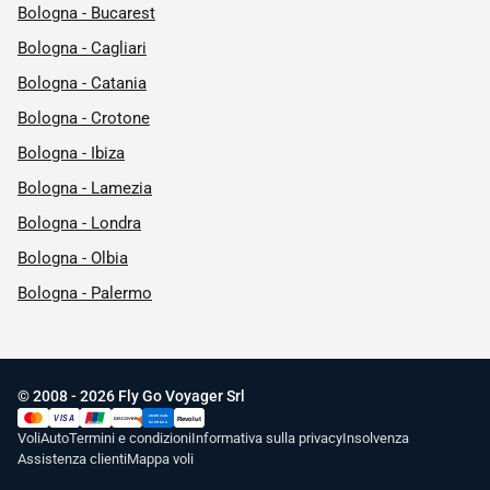
Bologna - Bucarest
Bologna - Cagliari
Bologna - Catania
Bologna - Crotone
Bologna - Ibiza
Bologna - Lamezia
Bologna - Londra
Bologna - Olbia
Bologna - Palermo
© 2008 - 2026 Fly Go Voyager Srl
AMERICAN
VISA
Revolut
DISCOVER
UnionPay
EXPRESS
Voli
Auto
Termini e condizioni
Informativa sulla privacy
Insolvenza
Assistenza clienti
Mappa voli