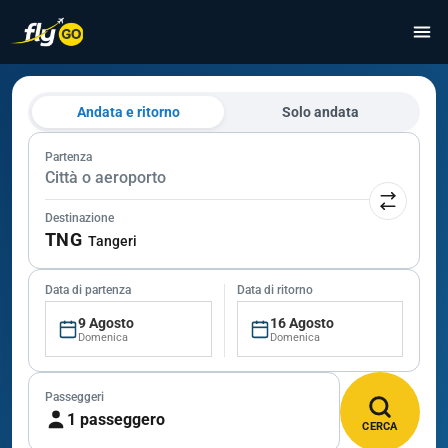
Andata e ritorno
Solo andata
Partenza
Città o aeroporto
Destinazione
TNG
Tangeri
Data di partenza
Data di ritorno
9 Agosto
16 Agosto
Domenica
Domenica
Passeggeri
1 passeggero
CERCA