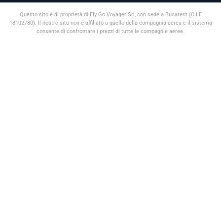
Questo sito è di proprietà di Fly Go Voyager Srl, con sede a Bucarest (C.I.F
18102780). Il nostro sito non è affiliato a quello della compagnia aerea e il sistema
consente di confrontare i prezzi di tutte le compagnie aeree.