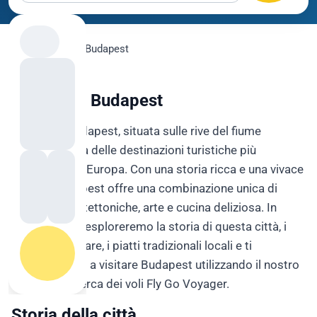
flygo.com
›
Voli
›
Budapest
La città di Budapest
La città di Budapest, situata sulle rive del fiume
Danubio, è una delle destinazioni turistiche più
affascinanti d'Europa. Con una storia ricca e una vivace
cultura, Budapest offre una combinazione unica di
bellezze architettoniche, arte e cucina deliziosa. In
questo testo, esploreremo la storia di questa città, i
luoghi da visitare, i piatti tradizionali locali e ti
convinceremo a visitare Budapest utilizzando il nostro
motore di ricerca dei voli Fly Go Voyager.
Storia della città