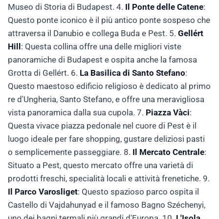
Museo di Storia di Budapest. 4.
Il Ponte delle Catene
:
Questo ponte iconico è il più antico ponte sospeso che
attraversa il Danubio e collega Buda e Pest. 5.
Gellért
Hill
: Questa collina offre una delle migliori viste
panoramiche di Budapest e ospita anche la famosa
Grotta di Gellért. 6.
La Basilica di Santo Stefano
:
Questo maestoso edificio religioso è dedicato al primo
re d'Ungheria, Santo Stefano, e offre una meravigliosa
vista panoramica dalla sua cupola. 7.
Piazza Vàci
:
Questa vivace piazza pedonale nel cuore di Pest è il
luogo ideale per fare shopping, gustare deliziosi pasti
o semplicemente passeggiare. 8.
Il Mercato Centrale
:
Situato a Pest, questo mercato offre una varietà di
prodotti freschi, specialità locali e attività frenetiche. 9.
Il Parco Varosliget
: Questo spazioso parco ospita il
Castello di Vajdahunyad e il famoso Bagno Széchenyi,
uno dei bagni termali più grandi d'Europa. 10.
L'Isola