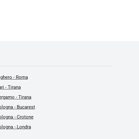
lghero - Roma
ri - Tirana
ergamo - Tirana
ologna - Bucarest
ologna - Crotone
ologna - Londra