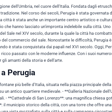
gione dell'Umbria, nel cuore dell'Italia. Fondata dagli etruschi
e tradizione. Nel corso dei secoli, Perugia è stata governata d
. La città è stata anche un importante centro artistico e cultu
io che hanno lasciato un'impronta indelebile sulla città. Uno
a del Sale nel XIV secolo, durante la quale la città ha comba
o del commercio del sale. Nonostante le difficoltà, Perugia è
ndo è stata conquistata dai papali nel XVI secolo. Oggi, Peru
 ricco passato con le moderne influenze. Con i suoi numero
r gli amanti della storia e dell'arte.
 a Perugia
ntane più belle d'Italia, situata nella piazza principale della
su un antico quartiere medievale. - **Galleria Nazionale del
onali. - **Cattedrale di San Lorenzo**: una magnifica chiesa go
: il municipio storico della città, con una torre che offre una
 una vista mozzafiato sulla città e sulla campagna circosta