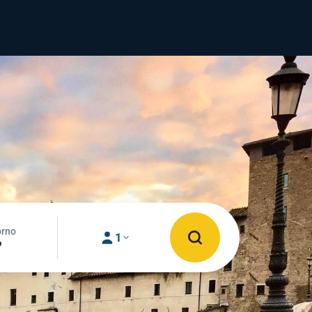
orno
1
o