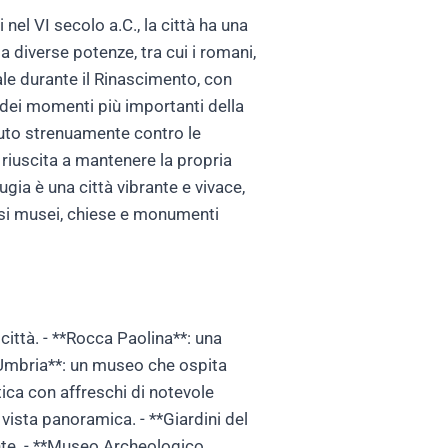
 nel VI secolo a.C., la città ha una
a diverse potenze, tra cui i romani,
rale durante il Rinascimento, con
 dei momenti più importanti della
ttuto strenuamente contro le
 riuscita a mantenere la propria
gia è una città vibrante e vivace,
si musei, chiese e monumenti
 città. - **Rocca Paolina**: una
l'Umbria**: un museo che ospita
tica con affreschi di notevole
 vista panoramica. - **Giardini del
nte. - **Museo Archeologico