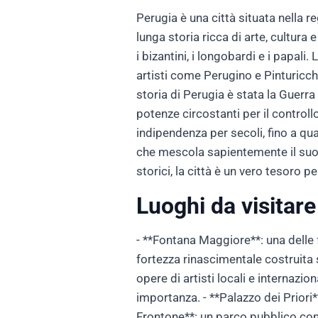
Perugia è una città situata nella re
lunga storia ricca di arte, cultura 
i bizantini, i longobardi e i papali
artisti come Perugino e Pinturicch
storia di Perugia è stata la Guerr
potenze circostanti per il controll
indipendenza per secoli, fino a qua
che mescola sapientemente il suo
storici, la città è un vero tesoro pe
Luoghi da visitare
- **Fontana Maggiore**: una delle fo
fortezza rinascimentale costruita 
opere di artisti locali e internazi
importanza. - **Palazzo dei Priori**
Frontone**: un parco pubblico con