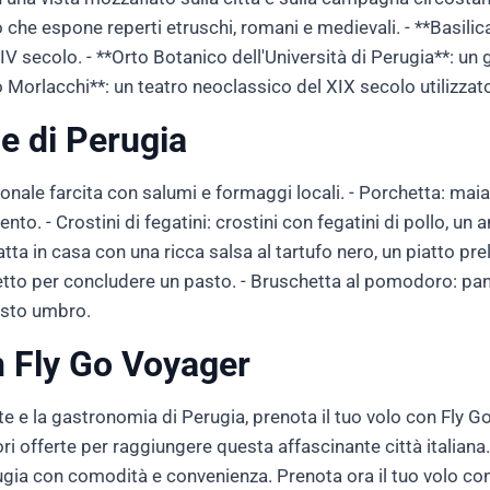
che espone reperti etruschi, romani e medievali. - **Basili
V secolo. - **Orto Botanico dell'Università di Perugia**: un 
ro Morlacchi**: un teatro neoclassico del XIX secolo utilizzat
le di Perugia
zionale farcita con salumi e formaggi locali. - Porchetta: ma
to. - Crostini di fegatini: crostini con fegatini di pollo, un a
atta in casa con una ricca salsa al tartufo nero, un piatto pre
rfetto per concludere un pasto. - Bruschetta al pomodoro: pa
pasto umbro.
n Fly Go Voyager
arte e la gastronomia di Perugia, prenota il tuo volo con Fly 
liori offerte per raggiungere questa affascinante città italian
rugia con comodità e convenienza. Prenota ora il tuo volo con