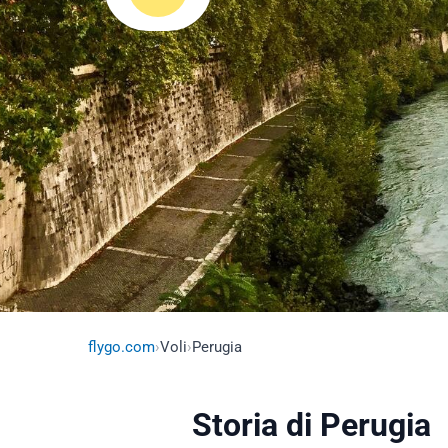
flygo.com
›
Voli
›
Perugia
Storia di Perugia