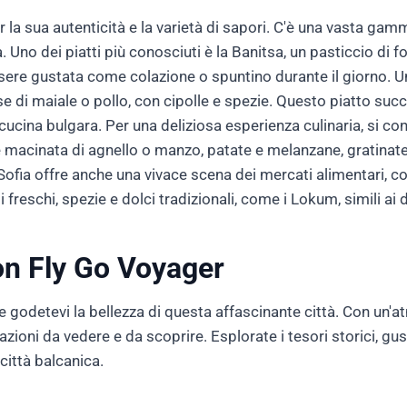
la sua autenticità e la varietà di sapori. C'è una vasta gamma
. Uno dei piatti più conosciuti è la Banitsa, un pasticcio di f
re gustata come colazione o spuntino durante il giorno. Un 
e di maiale o pollo, con cipolle e spezie. Questo piatto succ
cucina bulgara. Per una deliziosa esperienza culinaria, si co
 macinata di agnello o manzo, patate e melanzane, gratinate
fia offre anche una vivace scena dei mercati alimentari, co
reschi, spezie e dolci tradizionali, come i Lokum, simili ai do
on Fly Go Voyager
 godetevi la bellezza di questa affascinante città. Con un'at
razioni da vedere e da scoprire. Esplorate i tesori storici, gu
città balcanica.