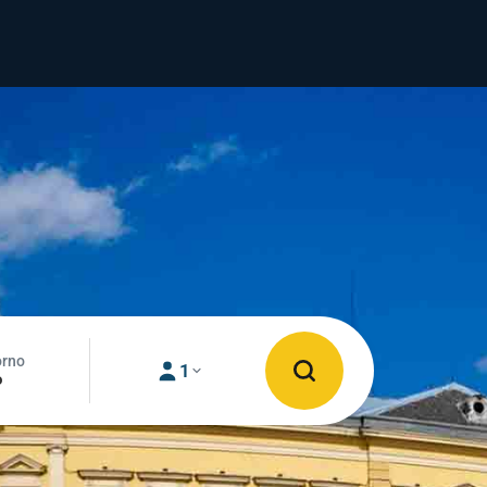
orno
1
o