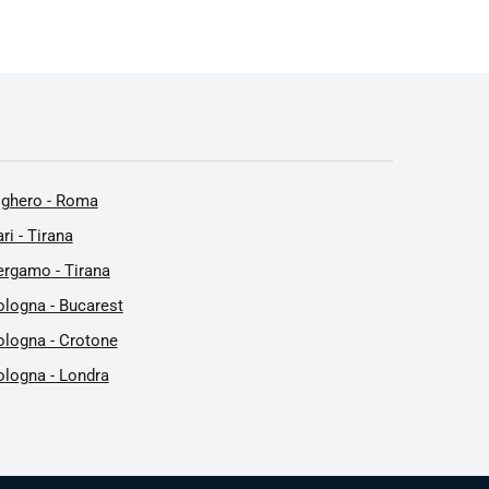
lghero - Roma
ri - Tirana
ergamo - Tirana
ologna - Bucarest
ologna - Crotone
ologna - Londra