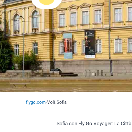
flygo.com
›
Voli
›
Sofia
Sofia con Fly Go Voyager: La Città