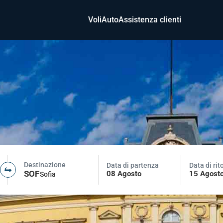
Voli
Auto
Assistenza clienti
Destinazione
Data di partenza
Data di rit
SOF
08 Agosto
15 Agost
Sofia