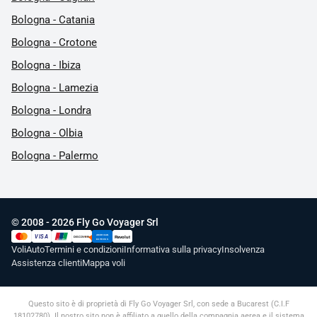
Bologna - Catania
Bologna - Crotone
Bologna - Ibiza
Bologna - Lamezia
Bologna - Londra
Bologna - Olbia
Bologna - Palermo
© 2008 - 2026 Fly Go Voyager Srl
AMERICAN
VISA
Revolut
DISCOVER
UnionPay
EXPRESS
Voli
Auto
Termini e condizioni
Informativa sulla privacy
Insolvenza
Assistenza clienti
Mappa voli
Questo sito è di proprietà di Fly Go Voyager Srl, con sede a Bucarest (C.I.F
18102780). Il nostro sito non è affiliato a quello della compagnia aerea e il sistema