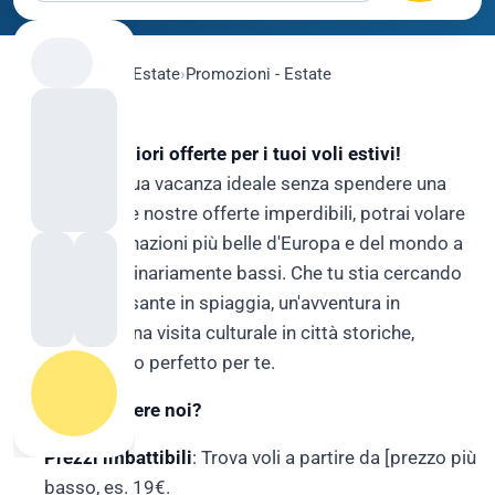
flygo.com
›
Voli
›
Estate
›
Promozioni - Estate
Scopri le migliori offerte per i tuoi voli estivi!
Organizza la tua vacanza ideale senza spendere una
fortuna. Con le nostre offerte imperdibili, potrai volare
verso le destinazioni più belle d'Europa e del mondo a
prezzi straordinariamente bassi. Che tu stia cercando
una fuga rilassante in spiaggia, un'avventura in
montagna o una visita culturale in città storiche,
abbiamo il volo perfetto per te.
Perché scegliere noi?
Prezzi imbattibili
: Trova voli a partire da [prezzo più
basso, es. 19€.